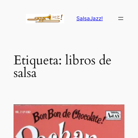
Saltar
al
SalsaJazz!
contenido
Etiqueta:
libros de
salsa