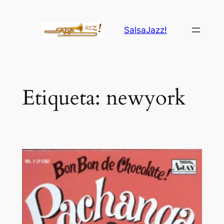
Saltar
al
SalsaJazz!
contenido
Etiqueta:
newyork