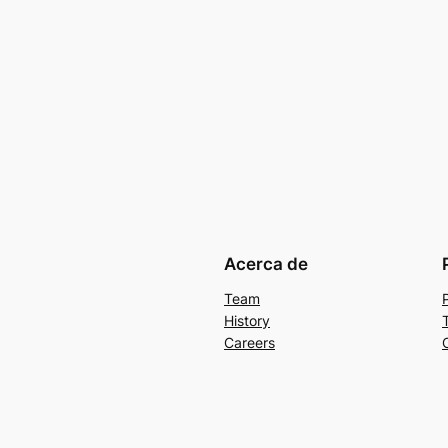
Acerca de
Team
History
Careers