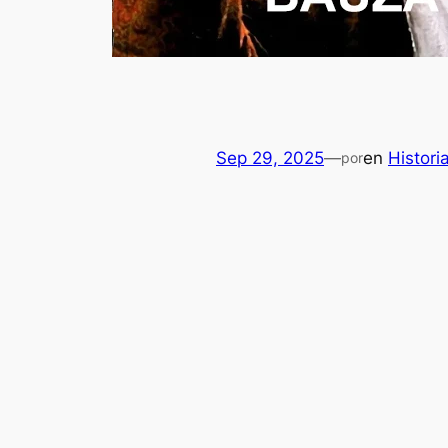
Sep 29, 2025
—
en
Histori
por